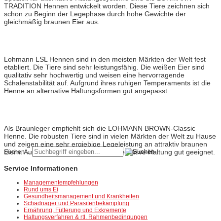
TRADITION Hennen entwickelt worden. Diese Tiere zeichnen sich
schon zu Beginn der Legephase durch hohe Gewichte der
gleichmäßig braunen Eier aus.
Lohmann
LSL-Classic
Lohmann LSL Hennen sind in den meisten Märkten der Welt fest
etabliert. Die Tiere sind sehr leistungsfähig. Die weißen Eier sind
qualitativ sehr hochwertig und weisen eine hervorragende
Schalenstabilität auf. Aufgrund ihres ruhigen Temperaments ist die
Henne an alternative Haltungsformen gut angepasst.
Lohmann
Brown-Classic
Als Braunleger empfiehlt sich die LOHMANN BROWN-Classic
Henne. Die robusten Tiere sind in vielen Märkten der Welt zu Hause
und zeigen eine sehr ergiebige Legeleistung an attraktiv braunen
Eiern. Auch diese Henne ist für die alternative Haltung gut geeignet.
Suchen ...
Service Informationen
Managementempfehlungen
Rund ums Ei
Gesundheitsmanagement und Krankheiten
Schadnager und Parasitenbekämpfung
Ernährung, Fütterung und Exkremente
Haltungsverfahren & rtl. Rahmenbedingungen