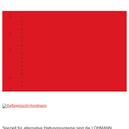
|
Home
Firmenprofil
Über uns
Firmengeschichte
Firmengalerie
Produkte
Lohmann Tradition
Lohmann LSL
Lohmann Brown
Aufzuchten
Aufzuchten Übersicht
Aufzucht Heidteil
Aufzucht Hof
Aufzucht Holte
Aufzucht Lindhorst
Aufzucht Pollhagen
Kontakt
Kontaktformular
Ansprechpartner
Impressum
Lohmann
Tradition
Speziell für alternative Haltungssysteme sind die LOHMANN